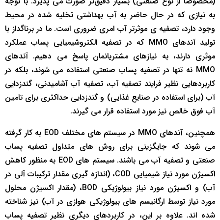
(مخصوصاً از نوع صنعتی) بسیار دقیق‌تر صورت می پذیرد. با توجه
به نیازی که در حال حاضر به آب بهداشتی تخلیه شده در محیط
وجود دارد، تصفیه ی موثرتر آب امری ضروری است. ما در برناگداز با
تولید آندهای MMO که در تصفیه الکتروشیمیایی پساب عملکرد
موثری دارند، به نیازهای مشتریانمان پاسخ می دهیم. آندهای
MMO نه تنها در تصفیه پساب صنعتی استفاده می شوند، بلکه در
کاربردهایی نظیر فرایند تصفیه آب، تصفیه آب آشامیدنی، گندزدایی
آب (برای استفاده در صنایع غذایی) و گندزدایی حداکثری برای تامین
آب فوق خالص نیز مورد استفاده قرار می گیرند.
همچنین، آندهای MMO در سیستم های مختلف EOD به کار گرفته
می شوند که جایگزینی برای روش های متداول تصفیه پساب
صنعتی و تصفیه آب می باشند. سیستم های EOD به منظور کاهش
اکسیژن مورد نیاز شیمیایی COD، (اندازه گیری مقدار ترکیبات آلی در
آب) و اکسیژن مورد نیاز بیولوژیکی BOD، (مقدار اکسیژن محلول
مورد نیاز توسط ارگانیسم های بیولوژیکی هوازی در آب) نیز شناخته
شده اند. علاوه بر این، در کاربردهای دیگری نظیر تصفیه پساب