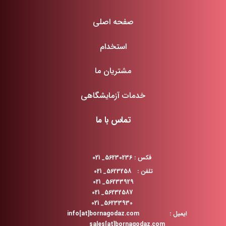
صفحه اصلی
استخدام
مشتریان ما
خدمات آزمایشگاهی
تماس با ما
فکس : 56230236_ 021
تلفن : 5623258_ 021
56233929_ 021
56232587_ 021
56233930_ 021
ایمیل : info[at]bornagodaz.com
sales[at]bornagodaz.com