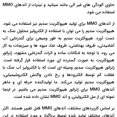
حاوی آلودگی های غیر آلی مانند سیانید و نیترات از آندهای MMO
استفاده می شود.
از آندهای MMO برای تولید هیپوکلریت سدیم نیز استفاده می شود.
هیپوکلریت سدیم را می توان با استفاده از الکترولیز محلول نمک به
دست آورد. هیپوکلریت سدیم به طور وسیعی برای گندزدایی آب
آشامیدنی، ظروف بهداشتی، ظروف غذا، میوه ها و سبزیجات به کار
می رود. با توجه به امکانات ساده و اثرات گندزدایی مشهود، ژنراتور
هیپوکلریت به صورت گسترده ای مورد استفاده قرار گرفته است.
ژنراتور هیپوکلریت سدیم وسیله ای است که با الکترولیز آب نمک با
غلظت کم توسط الکترودها و رخ دادن واکنش الکتروشیمیایی،
هیپوکلریت سدیم تولید می‌کند. ما تولیدکننده حرفه ای و ماهر
آندهای MMO برای ژنراتور هیپوکلریت سدیم می باشیم. در اینجا
نمونه ای از سل الکترولیتی و آند MMO نشان داده شده است.
بر اساس کاربردهای مختلف، آندهای MMO قابل تغییر هستند. اکثر
آندهای مختلف تولید شده توسط برناگداز و مورد استفاده در این