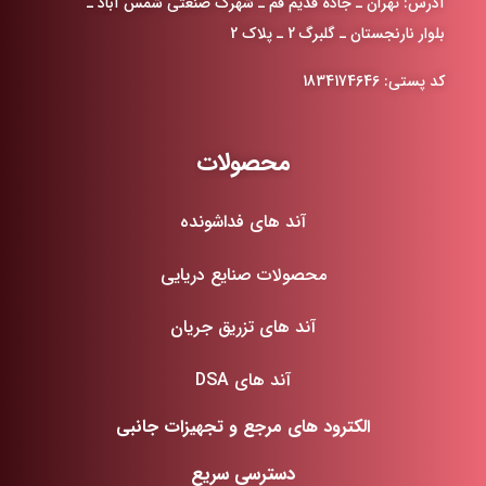
آدرس: تهران ـ جاده قدیم قم ـ شهرک صنعتی شمس آباد ـ
بلوار نارنجستان ـ گلبرگ 2 ـ پلاک 2
کد پستی: 1834174646
محصولات
آند های فداشونده
محصولات صنایع دریایی
آند های تزریق جریان
آند های DSA
الکترود های مرجع و تجهیزات جانبی
دسترسی سریع