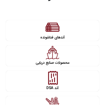
آندهای فداشونده
محصولات صنایع دریایی
آند DSA