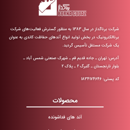
شرکت برناگداز در سال 1383 به منظور گسترش فعالیت‌های شرکت
برناالکترونیک در
بخش تولید انواع آندهای حفاظت کاتدی به عنوان
یک شرکت مستقل تأسیس گردید
.
آدرس: تهران ـ جاده قدیم قم ـ شهرک صنعتی شمس آباد ـ
بلوار نارنجستان ـ گلبرگ 2 ـ پلاک 2
کد پستی: 1834174646
محصولات
آند های فداشونده