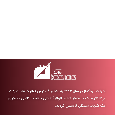
شرکت برناگداز در سال 1383 به منظور گسترش فعالیت‌های شرکت
برناالکترونیک در
بخش تولید انواع آندهای حفاظت کاتدی به عنوان
یک شرکت مستقل تأسیس گردید
.