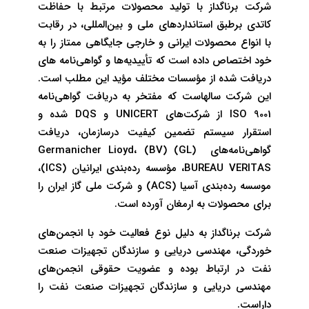
شرکت برناگداز با تولید محصولات مرتبط با حفاظت
کاتدی برطبق استانداردهای ملی و بین‌المللی، در رقابت
با انواع محصولات ایرانی و خارجی جایگاهی ممتاز را به
خود اختصاص داده است که تأییدیه‌ها و گواهی‌نامه های
دریافت شده از مؤسسات مختلف مؤید این مطلب است.
این شرکت سالهاست که مفتخر به دریافت گواهی‌نامه
ISO 9001 از شرکت‌های UNICERT و DQS شده و
استقرار سیستم تضمین کیفیت درسازمان، دریافت
گواهی‌نامه‌های (GL) Germanicher Lioyd، (BV)
BUREAU VERITAS، مؤسسه رده‌بندي ايرانيان (ICS)،
موسسه رده‌بندي آسيا (ACS) و شرکت ملی گاز ایران را
برای محصولات به ارمغان آورده است.
شركت برناگداز به دليل نوع فعاليت خود با انجمن‌هاي
خوردگي، مهندسي دريايي و سازندگان تجهيزات صنعت
نفت در ارتباط بوده و عضويت حقوقي انجمن‌هاي
مهندسي دريايي و سازندگان تجهيزات صنعت نفت را
داراست.