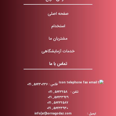
صفحه اصلی
استخدام
مشتریان ما
خدمات آزمایشگاهی
تماس با ما
فکس : 56230236_ 021
تلفن : 5623258_ 021
56233929_ 021
56232587_ 021
56233930_ 021
ایمیل : info[at]bornagodaz.com