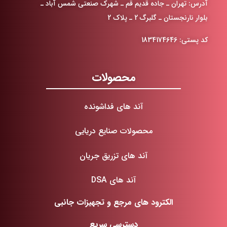
آدرس: تهران ـ جاده قدیم قم ـ شهرک صنعتی شمس آباد ـ
بلوار نارنجستان ـ گلبرگ 2 ـ پلاک 2
کد پستی: 1834174646
محصولات
آند های فداشونده
محصولات صنایع دریایی
آند های تزریق جریان
آند های DSA
الکترود های مرجع و تجهیزات جانبی
دسترسی سریع