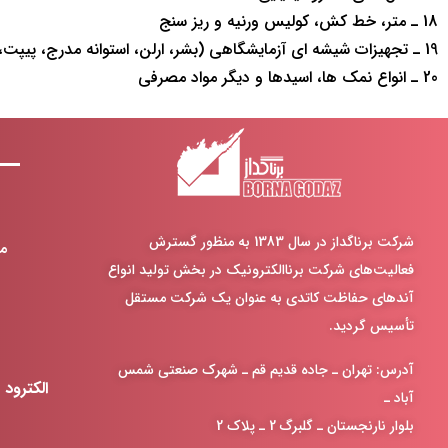
18 ـ متر، خط کش، كوليس ورنیه و ريز سنج
19 ـ تجهيزات شيشه اي آزمايشگاهي (بشر، ارلن، استوانه مدرج، پیپت، لوله آزمايش و …)
20 ـ انواع نمك ها، اسيدها و ديگر مواد مصرفي
شرکت برناگداز در سال 1383 به منظور گسترش
م
فعالیت‌های شرکت برناالکترونیک در
بخش تولید انواع
آندهای حفاظت کاتدی به عنوان یک شرکت مستقل
تأسیس گردید
.
آدرس: تهران ـ جاده قدیم قم ـ شهرک صنعتی شمس
الکترود
آباد ـ
بلوار نارنجستان ـ گلبرگ 2 ـ پلاک 2