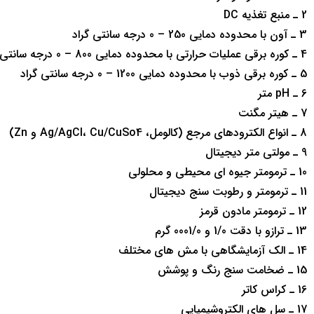
2 ـ منبع تغذيه DC
3 ـ آون با محدوده دمايي 250 – 0 درجه سانتي گراد
4 ـ كوره برقي عمليات حرارتي با محدوده دمايي 800 – 0 درجه سانتي گراد
5 ـ كوره برقي ذوب با محدوده دمايي 1200 – 0 درجه سانتي گراد
6 ـ pH متر
7 ـ هيتر مگنت
8 ـ انواع الكترودهاي مرجع (كالومل، Ag/AgCl، Cu/CuSo4 و Zn)
9 ـ مولتي متر ديجيتال
10 ـ ترمومتر جيوه اي محيطي و محلولي
11 ـ ترمومتر و رطوبت سنج ديجيتال
12 ـ ترمومتر مادون قرمز
13 ـ ترازو با دقت 1/0 و 0001/0 گرم
14 ـ الك آزمايشگاهي با مش هاي مختلف
15 ـ ضخامت سنج رنگ و پوشش
16 ـ كراس كاتر
17 ـ سل هاي الكتروشيميايي