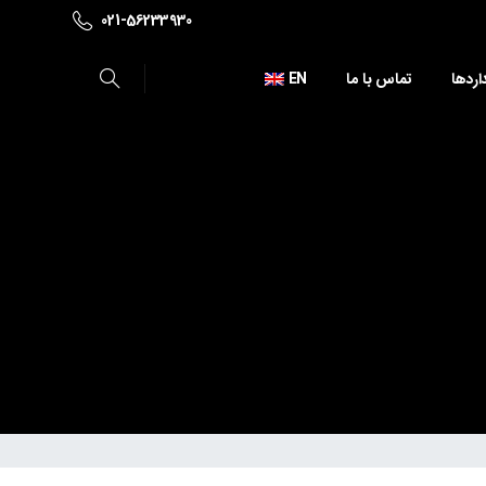
021-56233930
اردها
تماس با ما
EN