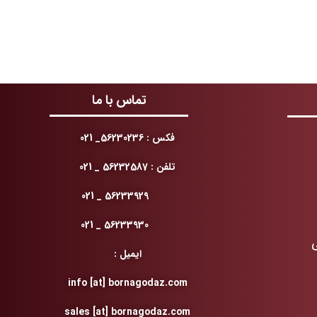
تماس با ما
فکس : 56230236_ 021
تلفن : 56232587 _ 021
56233929 _ 021
56233930 _ 021
ایمیل :
info [at] bornagodaz.com
sales [at] bornagodaz.com