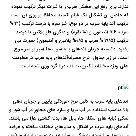
ندارد
.
برای رفع این مشکل سرب را با فلزات دیگر ترکیب نموده
که حاصل آن تشکیل یک فیلم اکسید محافظ بر روی آن است.
ترکیب آند پایه سرب در دو نوع، فلز نقره با درصد ترکیب (92%
سرب، 6% آنتیمون و 1% نقره) و دیگری فلز پلاتین با درصد
ترکیب (99/5% سرب و 0/5% پلاتین و آنتیمون) صورت می
پذیرد. دانسیته جریان آندهای پایه سرب 110 آمپر بر متر مربع
است. در زیر جدول
نرخ مصرف
آندهای پایه سرب در مقاومت
های ویژه مختلف الکترولیت آب دریا گردآوری شده است.
آندهای پایه سرب به دلیل نرخ خوردگی پایین و جریان دهی
بالا مناسب استفاده در آب دریا و سازه های مجاور در آب شور و
نمکی (پایه های اسکله ها، پایل ها، بدنه کشتی ها) می باشند.
آندهای پایه سرب در اشکال و سایزهای مختلف ساخته و عرضه
می شوند و با توجه به شکل و سایز آند به صورت غوطه ور (مهار