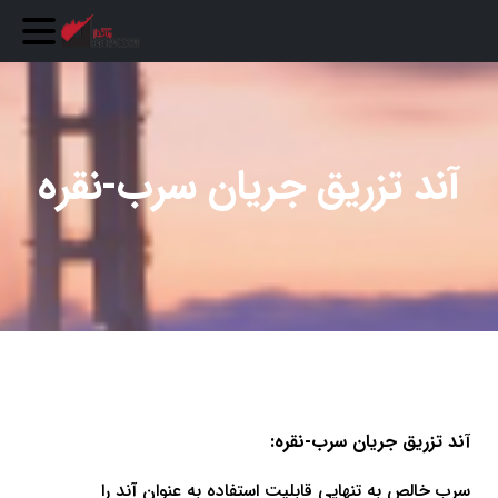
آند
تزریق
جریان
سرب-نقره
آند تزریق جریان سرب-نقره:
سرب خالص به تنهایی قابلیت استفاده به عنوان آند را