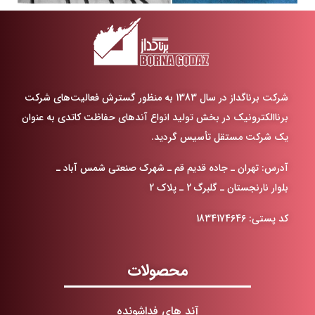
شرکت برناگداز در سال 1383 به منظور گسترش فعالیت‌های شرکت
برناالکترونیک در
بخش تولید انواع آندهای حفاظت کاتدی به عنوان
یک شرکت مستقل تأسیس گردید
.
آدرس: تهران ـ جاده قدیم قم ـ شهرک صنعتی شمس آباد ـ
بلوار نارنجستان ـ گلبرگ 2 ـ پلاک 2
کد پستی: 1834174646
محصولات
آند های فداشونده